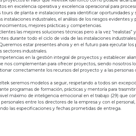
s proyectos el valor que Keeltek identificó como posible alcanzar
 en excelencia operativa y excelencia operacional para procesos 
s tours de planta e instalaciones para identificar oportunidades
s instalaciones industriales, el análisis de los riesgos evidentes 
nocimientos, mejores prácticas y competencias.
ientes las mejores soluciones técnicas pero a la vez “realistas”
entes durante todo el ciclo de vida de las instalaciones industriale
 Queremos estar presentes ahora y en el futuro para ejecutar los 
 sectores industriales.
petencias en la gestión integral de proyectos y establecer alia
que nos complementan para ofrecer proyectos, siendo nosotros lo
onar correctamente los recursos del proyecto y a las personas de
Keeltek seremos modelos a seguir, respetando a todos sin excepció
nte programas de formación, prácticas y mentoría para trasmitir 
el máximo de inteligencia emocional en el trabajo (29) que cons
y personales entre los directores de la empresa y con el persona
do las especificaciones y fechas prometidas de entrega.