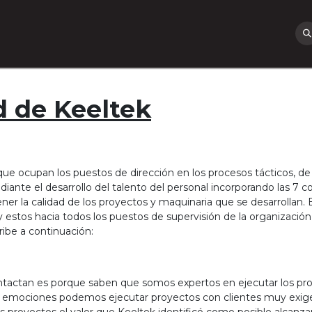
ome
About Us
Solutions
Servicios
Sectores
Noticias
Cont
d de Keeltek
s que ocupan los puestos de dirección en los procesos tácticos, 
ediante el desarrollo del talento del personal incorporando las 7
ener la calidad de los proyectos y maquinaria que se desarrollan.
 y estos hacia todos los puestos de supervisión de la organización
ribe a continuación:
ntactan es porque saben que somos expertos en ejecutar los pro
las emociones podemos ejecutar proyectos con clientes muy exi