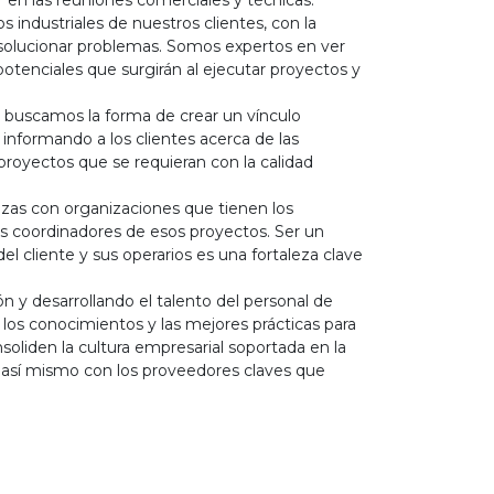
 en las reuniones comerciales y técnicas.
industriales de nuestros clientes, con la
 y solucionar problemas. Somos expertos en ver
y potenciales que surgirán al ejecutar proyectos y
 y buscamos la forma de crear un vínculo
s informando a los clientes acerca de las
proyectos que se requieran con la calidad
nzas con organizaciones que tienen los
s coordinadores de esos proyectos. Ser un
l cliente y sus operarios es una fortaleza clave
n y desarrollando el talento del personal de
los conocimientos y las mejores prácticas para
oliden la cultura empresarial soportada en la
l, así mismo con los proveedores claves que