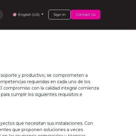
áctenos
Cajas y otros envases
Sign in
Contact Us
English (US)
de soporte y productivo, se comprometen a
 competencias requeridas en cada uno de los
 El compromiso con la calidad integral comienza
 para cumplir los siguientes requisitos e
yectos que necesitan sus instalaciones. Con
gentes que proponen soluciones a veces