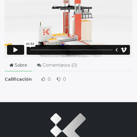
Sobre
Comentarios (
0
)
Calificación
0
0