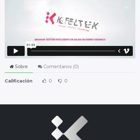
Sobre
Comentarios (
0
)
Calificación
0
0