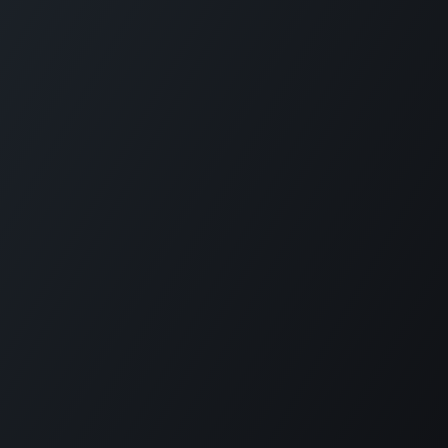
Política de cookies
Política de privacidad
Política de calidad
KEELTEK ENGINEERING SOLUTIONS S.L. Participa en el programa de ayuda a la
exportación ICEX-Next, contando con el apoyo ICEX y con la cofinanciación de
fondos Europeos FEDER. La finalidad de este apoyo es contribuir al desarrollo
internacional de la empresa y su entorno